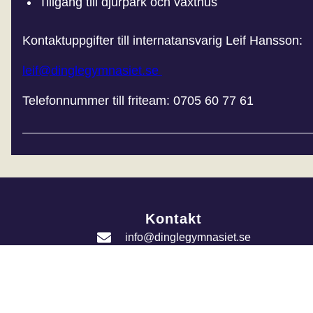
Tillgång till djurpark och växthus
Kontaktuppgifter till internatansvarig Leif Hansson:
leif@dinglegymnasiet.se
Telefonnummer till friteam: 0705 60 77 61
Kontakt
info@dinglegymnasiet.se
0524 - 428 00
Dinglegymnasiet
Norra Kustvägen 11C
455 61 Dingle